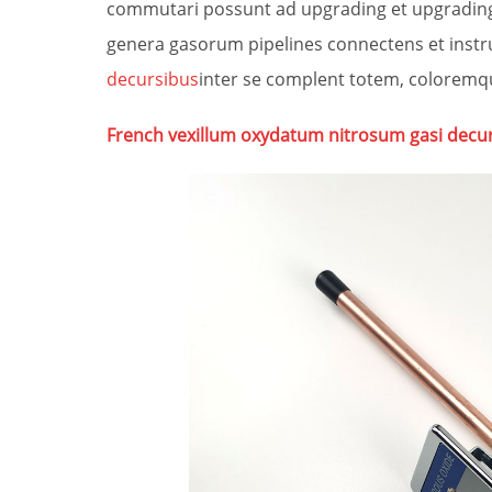
commutari possunt ad upgrading et upgrading
genera gasorum pipelines connectens et instru
decursibus
inter se complent totem, coloremqu
French vexillum oxydatum nitrosum gasi decu