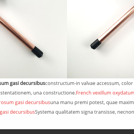
sum gasi decursibus
constructum-in valvae accessum, color 
sustentationem, una constructione.
French vexillum oxydatum
rosum gasi decursibus
una manu premi potest, quae maxima
gasi decursibus
Systema qualitatem signa transisse, necnon 