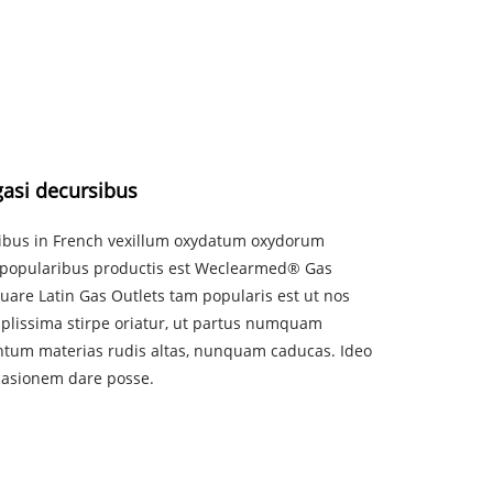
asi decursibus
libus in French vexillum oxydatum oxydorum
is popularibus productis est Weclearmed® Gas
uare Latin Gas Outlets tam popularis est ut nos
plissima stirpe oriatur, ut partus numquam
antum materias rudis altas, nunquam caducas. Ideo
casionem dare posse.