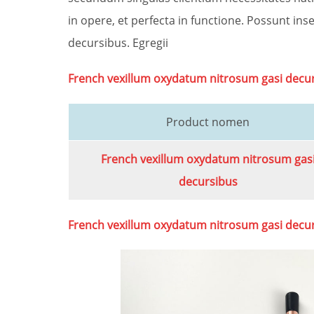
in opere, et perfecta in functione. Possunt 
decursibus. Egregii
French vexillum oxydatum nitrosum gasi decu
Product nomen
French vexillum oxydatum nitrosum gas
decursibus
French vexillum oxydatum nitrosum gasi decu