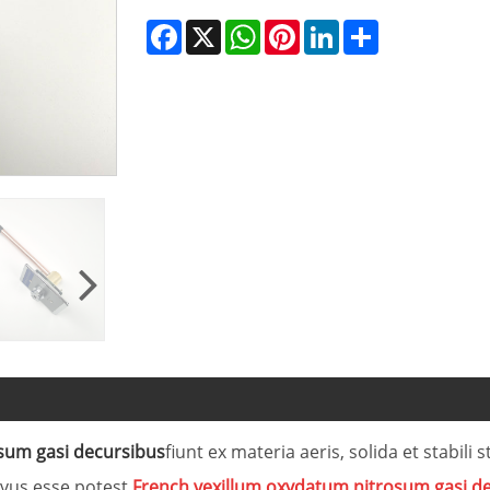
Facebook
X
WhatsApp
Pinterest
LinkedIn
Share
sum gasi decursibus
fiunt ex materia aeris, solida et stabili
vus esse potest.
French vexillum oxydatum nitrosum gasi d