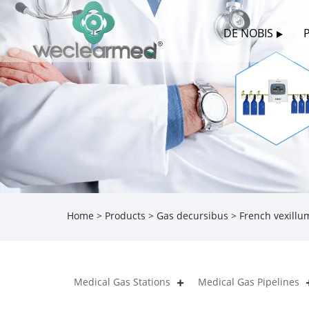
DE NOBIS
Home
>
Products
>
Gas decursibus
> French vexillu
Medical Gas Stations
Medical Gas Pipelines