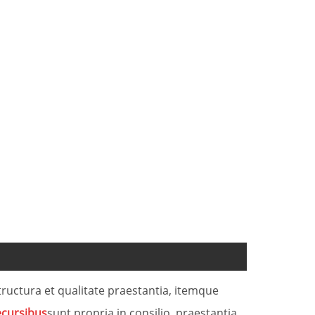
 structura et qualitate praestantia, itemque
ecursibus
sunt propria in consilio, praestantia