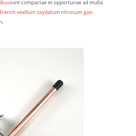
ibus
sunt compactae et opportunae ad multa
French vexillum oxydatum nitrosum gasi
m.