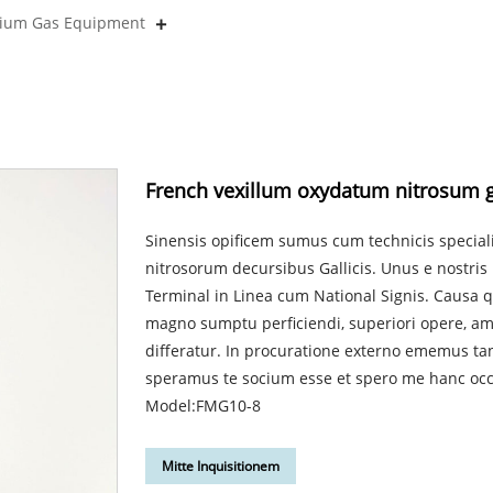
orium Gas Equipment
French vexillum oxydatum nitrosum g
Sinensis opificem sumus cum technicis specia
nitrosorum decursibus Gallicis. Unus e nostr
Terminal in Linea cum National Signis. Causa q
magno sumptu perficiendi, superiori opere, am
differatur. In procuratione externo ememus t
speramus te socium esse et spero me hanc oc
Model:FMG10-8
Mitte Inquisitionem