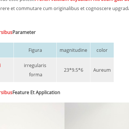
inserere et commutare cum originalibus et cognoscere upg
rsibus
Parameter
Figura
magnitudine
color
i
irregularis
23*9.5*6
Aureum
forma
rsibus
Feature Et Application