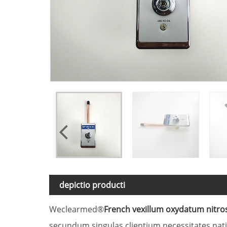
depictio producti
Weclearmed®
French vexillum oxydatum nitro
secundum singulas clientium necessitates nati