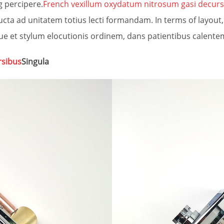
 percipere.
French vexillum oxydatum nitrosum gasi decurs
cta ad unitatem totius lecti formandam. In terms of layout,
e et stylum elocutionis ordinem, dans patientibus calente
rsibus
Singula